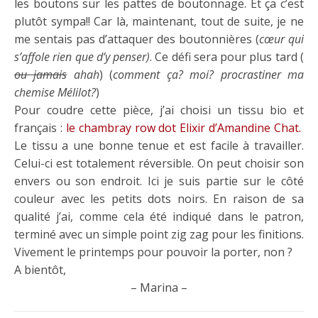
les boutons sur les pattes de boutonnage. Et ça c’est
plutôt sympa!! Car là, maintenant, tout de suite, je ne
me sentais pas d’attaquer des boutonnières (
cœur qui
s’affole rien que d’y penser)
. Ce défi sera pour plus tard (
ou jamais
ahah
) (
comment ça? moi? procrastiner ma
chemise Mélilot?
)
Pour coudre cette pièce, j’ai choisi un tissu bio et
français :
le chambray row dot Elixir d’Amandine Chat.
Le tissu a une bonne tenue et est facile à travailler.
Celui-ci est totalement réversible. On peut choisir son
envers ou son endroit. Ici je suis partie sur le côté
couleur avec les petits dots noirs. En raison de sa
qualité j’ai, comme cela été indiqué dans le patron,
terminé avec un simple point zig zag pour les finitions.
Vivement le printemps pour pouvoir la porter, non ?
A bientôt,
– Marina –